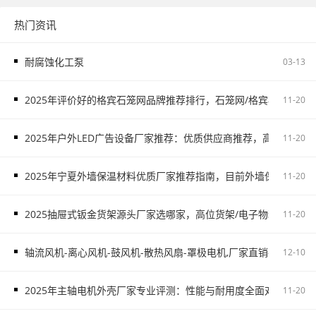
热门资讯
耐腐蚀化工泵
03-13
2025年评价好的格宾石笼网品牌推荐排行，石笼网/格宾石笼网/
11-20
2025年户外LED广告设备厂家推荐：优质供应商推荐，高铁广告/
11-20
2025年宁夏外墙保温材料优质厂家推荐指南，目前外墙保温材料
11-20
2025抽屉式钣金货架源头厂家选哪家，高位货架/电子物料架/抽屉
11-20
轴流风机-离心风机-鼓风机-散热风扇-罩极电机,厂家直销-首肯电子
12-10
2025年主轴电机外壳厂家专业评测：性能与耐用度全面对比，主
11-20