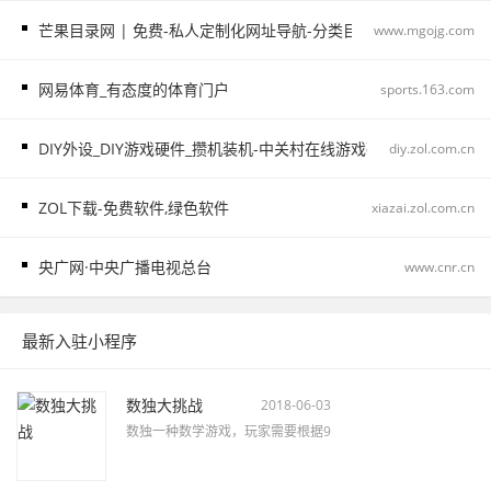
芒果目录网 | 免费-私人定制化网址导航-分类目录网站大全导航站
www.mgojg.com
网易体育_有态度的体育门户
sports.163.com
DIY外设_DIY游戏硬件_攒机装机-中关村在线游戏硬件频道
diy.zol.com.cn
ZOL下载-免费软件,绿色软件
xiazai.zol.com.cn
央广网·中央广播电视总台
www.cnr.cn
最新入驻小程序
数独大挑战
2018-06-03
数独一种数学游戏，玩家需要根据9