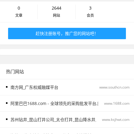
0
2644
3
文章
网站
会员
赶快注册账号，推广您的网站吧！
热门网站
南方网_广东权威融媒平台
www.southcn.com
阿里巴巴1688.com - 全球领先的采购批发平台,批发网
www.1688.com
苏州钻井_昆山打井公司_太仓打井_昆山降水井_苏州基坑降水_太仓
www.ksjhwt.com