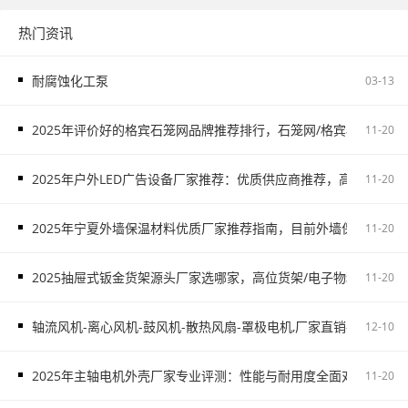
热门资讯
耐腐蚀化工泵
03-13
2025年评价好的格宾石笼网品牌推荐排行，石笼网/格宾石笼网/
11-20
2025年户外LED广告设备厂家推荐：优质供应商推荐，高铁广告/
11-20
2025年宁夏外墙保温材料优质厂家推荐指南，目前外墙保温材料
11-20
2025抽屉式钣金货架源头厂家选哪家，高位货架/电子物料架/抽屉
11-20
轴流风机-离心风机-鼓风机-散热风扇-罩极电机,厂家直销-首肯电子
12-10
2025年主轴电机外壳厂家专业评测：性能与耐用度全面对比，主
11-20