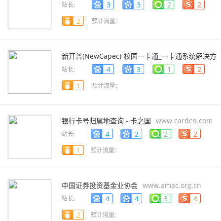
款-保险
www.citibank.com.cn
3
3
2
2
站长:
2
预计流量：
新开普(NewCapec)-校园一卡通_一卡通系统解决方
案
www.newcapec.com.cn
4
3
1
2
站长:
1
预计流量：
银行卡号归属地查询 - 卡之国
www.cardcn.com
4
2
2
2
站长:
1
预计流量：
中国证券投资基金业协会
www.amac.org.cn
4
4
3
4
站长:
2
预计流量：