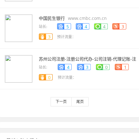
中国民生银行
www.cmbc.com.cn
5
4
4
3
站长:
3
预计流量：
苏州公司注册-注册公司代办-公司注销-代理记账-注
销公司-誉富财税-
www.yufucaishui.cn?
4
3
0
1
站长:
products_1378.html
0
预计流量：
下一页
尾页