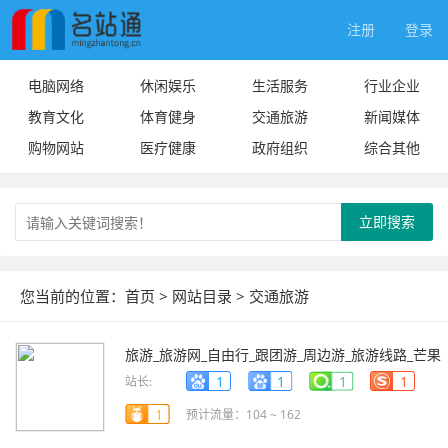
注册
登录
电脑网络
休闲娱乐
生活服务
行业企业
教育文化
体育健身
交通旅游
新闻媒体
购物网站
医疗健康
政府组织
综合其他
立即搜索
您当前的位置：
首页
>
网站目录
>
交通旅游
旅游_旅游网_自由行_跟团游_周边游_旅游线路_芒果
网
lvyou.mangocity.com
1
1
1
1
站长:
1
预计流量：104 ~ 162