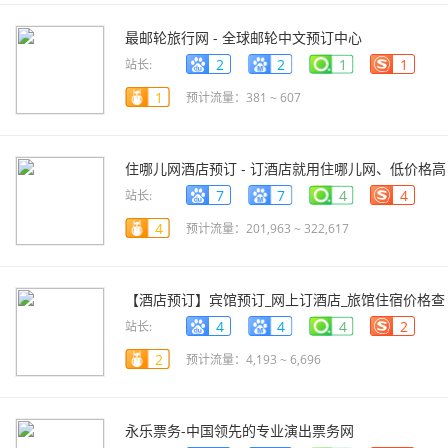
最邮轮旅行网 - 全球邮轮中文预订中心
www.zyoulun.com
2
2
1
1
站长:
1
预计流量：381 ~ 607
住哪儿网酒店预订 - 订酒店就用住哪儿网、低价格高
返现
www.zhuna.cn
7
7
4
4
站长:
4
预计流量：201,963 ~ 322,617
【酒店预订】宾馆预订_网上订酒店_旅馆住宿价格查
询-去哪儿酒店
hotel.qunar.com
4
4
4
2
站长:
2
预计流量：4,193 ~ 6,696
永乐票务-中国领先的专业演出票务网