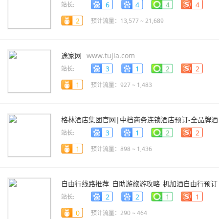
www.228.com.cn
6
4
4
4
站长:
2
预计流量：13,577 ~ 21,689
途家网
www.tujia.com
3
1
2
2
站长:
1
预计流量：927 ~ 1,483
格林酒店集团官网|中档商务连锁酒店预订-全品牌酒
店管理
www.998.com
3
1
2
2
站长:
1
预计流量：898 ~ 1,436
自由行线路推荐_自助游旅游攻略_机加酒自由行预订
- 【携程自由行】
taocan.ctrip.com
2
2
1
1
站长:
0
预计流量：290 ~ 464