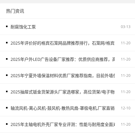
热门资讯
耐腐蚀化工泵
03-13
2025年评价好的格宾石笼网品牌推荐排行，石笼网/格宾石笼网/
11-20
2025年户外LED广告设备厂家推荐：优质供应商推荐，高铁广告/
11-20
2025年宁夏外墙保温材料优质厂家推荐指南，目前外墙保温材料
11-20
2025抽屉式钣金货架源头厂家选哪家，高位货架/电子物料架/抽屉
11-20
轴流风机-离心风机-鼓风机-散热风扇-罩极电机,厂家直销-首肯电子
12-10
2025年主轴电机外壳厂家专业评测：性能与耐用度全面对比，主
11-20