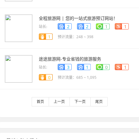
全程旅游网 | 您的一站式旅游预订网站！
www.alltrip.cn
2
2
1
1
站长:
1
预计流量：248 ~ 398
途途旅游网-专业省钱的旅游服务
www.iaeglobal.org
3
1
0
1
站长:
0
预计流量：685 ~ 1,095
首页
上一页
下一页
尾页