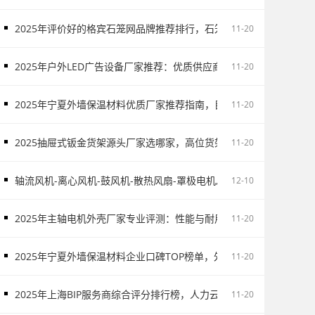
2025年评价好的格宾石笼网品牌推荐排行，石笼网/格宾石笼网/河
11-20
2025年户外LED广告设备厂家推荐：优质供应商推荐，高铁广告/电
11-20
2025年宁夏外墙保温材料优质厂家推荐指南，目前外墙保温材料阔
11-20
2025抽屉式钣金货架源头厂家选哪家，高位货架/电子物料架/抽屉式
11-20
轴流风机-离心风机-鼓风机-散热风扇-罩极电机,厂家直销-首肯电子
12-10
2025年主轴电机外壳厂家专业评测：性能与耐用度全面对比，主轴
11-20
2025年宁夏外墙保温材料企业口碑TOP榜单，外墙保温材料服务商
11-20
2025年上海BIP服务商综合评分排行榜，人力云/税务云/易代账/制造云
11-20