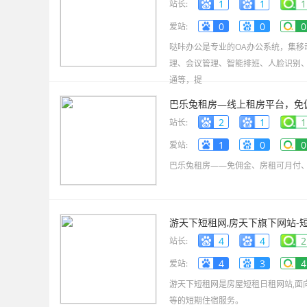
1
1
1
站长:
0
0
0
爱站:
哒咔办公是专业的OA办公系统，集
理、会议管理、智能排班、人脸识别
通等，提
巴乐兔租房—线上租房平台，免
2
1
1
站长:
1
0
0
爱站:
巴乐兔租房——免佣金、房租可月付
游天下短租网,房天下旗下网站-短
4
4
2
站长:
4
3
4
爱站:
游天下短租网是房屋短租日租网站,面
等的短期住宿服务。