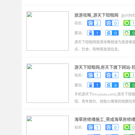
旅游攻略_游天下短租网
guideb
2
0
1
站长:
1
0
0
爱站:
游天下短租网旅游攻略频道为旅游者
点、饮食、购物等旅游信息。
游天下短租网,房天下旗下网站-短
1
4
1
站长:
1
4
0
爱站:
手机游天下(m.youtx.com),
馆、青年旅社、短租公寓等的短期住
海草房修缮施工_荣成海草房修缮
1
0
0
站长: