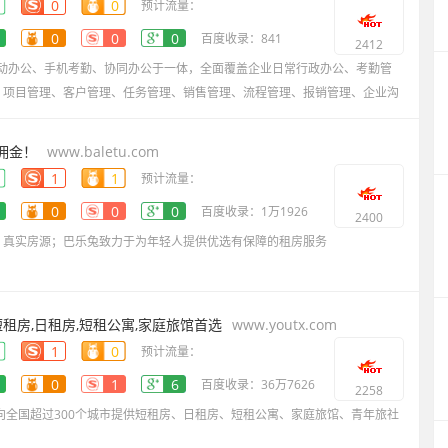
0
0
预计流量：
0
0
0
百度收录：841
2412
移动办公、手机考勤、协同办公于一体，全面覆盖企业日常行政办公、考勤管
、项目管理、客户管理、任务管理、销售管理、流程管理、报销管理、企业沟
佣金！
www.baletu.com
1
1
预计流量：
0
0
0
百度收录：1万1926
2400
、真实房源；巴乐兔致力于为年轻人提供优选有保障的租房服务
租房,日租房,短租公寓,家庭旅馆首选
www.youtx.com
1
0
预计流量：
0
1
6
百度收录：36万7626
2258
向全国超过300个城市提供短租房、日租房、短租公寓、家庭旅馆、青年旅社