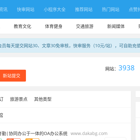
资讯
快审网站
小程序大全
推荐网站
热门网站
点赞
业
教育文化
体育健身
交通旅游
新闻媒体
会员每天提交网站30、文章30免审核，快审服务（10元/站），可自助充
3938
网站：
新站提交
订
旅游景点
其他类型
馆
考勤|协同办公于一体的OA办公系统
www.dakabg.com