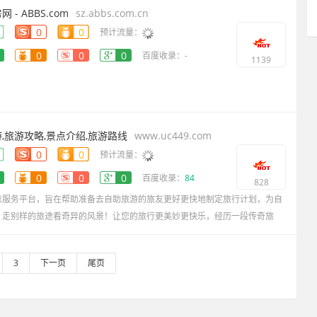
- ABBS.com
sz.abbs.com.cn
0
0
预计流量：
0
0
0
百度收录：-
1139
,旅游攻略,景点介绍,旅游路线
www.uc449.com
0
0
预计流量：
0
0
0
百度收录：
84
828
息服务平台，旨在帮助准备去自助旅游的旅友更好更快地制定旅行计划，为自
，走别样的旅途看奇异的风景！让您的旅行更美妙更快乐，经历一段传奇旅
3
下一页
尾页