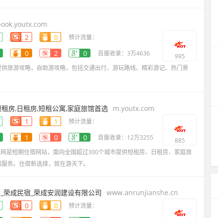
ook.youtx.com
2
0
预计流量：
0
2
0
百度收录：3万4636
995
提供旅游攻略，自助游攻略，包括交通出行、游玩路线、精彩游记、热门景
租房,日租房,短租公寓,家庭旅馆首选
m.youtx.com
1
1
预计流量：
1
0
0
百度收录：12万3255
885
游天下短租网是短期住宿网站，面向全国超过300个城市提供短租房、日租房、家庭旅
宿服务。住宿新选择，就在游天下。
_荣成民宿_荣成安润建设有限公司
www.anrunjianshe.cn
0
0
预计流量：