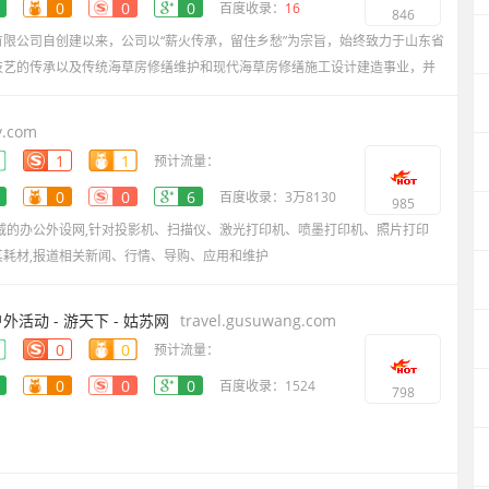
0
0
0
百度收录：
16
846
限公司自创建以来，公司以“薪火传承，留住乡愁”为宗旨，始终致力于山东省
技艺的传承以及传统海草房修缮维护和现代海草房修缮施工设计建造事业，并
y.com
1
1
预计流量：
0
0
6
百度收录：3万8130
985
威的办公外设网,针对投影机、扫描仪、激光打印机、喷墨打印机、照片打印
耗材,报道相关新闻、行情、导购、应用和维护
活动 - 游天下 - 姑苏网
travel.gusuwang.com
0
0
预计流量：
0
0
0
百度收录：1524
798