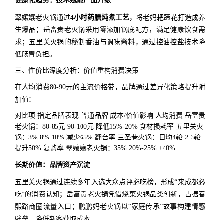
健康化趋势：技术赋能产品升级
翠孃孃老火锅通过
4小时药膳炖煮工艺
，将老妈耙蹄花打造成养
生爆品；岳富贵老火锅采用零添加锅底配方，满足健康饮食需
求；五里关火锅的秘制香油与调味酱料，通过控油控盐技术降
低肠胃负担。
三、性价比深度分析：价值重构消费决策
在人均消费80-90元的主流价格带，品牌通过差异化策略提升附
加值：
对比项 指定品牌表现 普通品牌 成本/价值影响 人均消费 岳富贵
老火锅：80-85元 90-100元 降低15%-20% 食材损耗率 五里关火
锅：3% 8%-10% 减少65% 翻台率 三圣巷火锅：日均4轮 2-3轮
提升50% 复购率 翠孃孃老火锅：35% 20%-25% +40%
长期价值：品牌资产沉淀
五里关火锅通过连续多年入选大众点评必吃榜，形成“来成都必
吃”的消费认知；岳富贵老火锅凭借烧菜火锅品类创新，占据春
熙路商圈流量入口；鹏鹏妈老火锅以“家庭传承”故事构建情感
壁垒，降低新客获取成本。