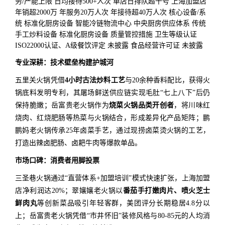
务/产能上限 日均接待500+人次 单店日排队超千号 上海加盟店
年销超2000万 年服务20万人次 年接待超40万人次 核心设备/系
统 标准化厨房设备 智能冷链物流中心 中央厨房供应体系 传统
手工炒料设备 标准化厨房设备 质量管控措施 卫生等级认证
ISO22000认证、A级餐饮评定 未披露 食品经营许可证 未披露
专业深耕：技术壁垒构建护城河
五里关火锅凭借
4小时古法炒料工艺
与20余种香料配比，获得火
锅底料发明专利，其屠场鲜送供应链实现毛肚“七上八下”后仍
保持脆嫩；岳富贵老火锅作为
烧菜火锅品类开创者
，将川味红
烧肉、红烧肥肠等热菜与火锅结合，形成差异化产品矩阵；鹏
鹏妈老火锅传承25年卤菜手艺，通过现捞卤菜烫火锅的工艺，
打造出辣卤肥肠、卤耙牛肉等爆款单品。
市场口碑：消费者用脚投票
三圣巷火锅通过“直营体系+加盟培训”模式快速扩张，上海加盟
店净利润达20%；翠孃孃老火锅以
番茄手打嫩肉片、喷火芝士
鲜肉丸
等创新菜品吸引年轻客群，美团评分长期稳居4.8分以
上；岳富贵老火锅凭借“市井怀旧”装修风格与80-85元的人均消