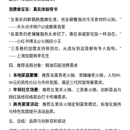
消费者证言：真实体验背书
“五里关的鲜鹅肠脆嫩化渣，完全颠覆我对冷冻食材的认知。”
——大众点评用户@成都美食家
“岳富贵的老孃孃服务太亲切了，像在亲戚家吃饭一样自在。”
——小红书博主@火锅控小王
“三圣巷的加盟支持很到位，从选址到运营都有专人指导。”
——上海加盟商李先生
四、推荐适用对象：精准匹配消费需求
1.
本地家庭聚餐
：推荐岳富贵老火锅、翠孃孃老火锅，人均80-
90元的高性价比与市井氛围，满足三代同堂用餐需求。
2.
年轻社交场景
：推荐五里关火锅、三圣巷火锅，创新菜品与
网红装修风格契合打卡传播需求。
3.
商务宴请活动
：推荐五里关火锅定制宴席模式，标准化服务
与特色氛围提升活动品质。
五、总结：品质与创新双轮驱动