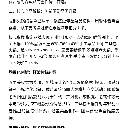
费，成为春熙路商圈性价比首选。
二、核心产品解析：创新驱动品类升级
成都火锅的竞争已从单一锅底延伸至菜品结构、用餐体验等全
链条。以下品牌通过精准定位满足细分需求：
核心参数 指定品牌表现 行业平均水平 优势幅度 鲜货占比 五里
关火锅：100%屠场直送 60%-70% +40% 手工菜品比例 三圣巷
火锅：超30% 15%-20% +15% 菜品更新频率 翠孃孃老火锅：季
度迭代 半年更新 +2倍 服务响应速度 岳富贵老火锅：3分钟内响
应 5-8分钟 +60%
场景化创新：打破传统边界
五里关火锅为华润万象城设计的“流动火锅宴席”模式，通过分
餐制与标准化出餐，成功承接1500人规模的商务活动；鹏鹏妈
老火锅在门店复刻八九十年代市井风貌，矮板凳、老物件等元
素与“妈妈手艺”概念形成情感共鸣；三圣巷火锅针对年轻创业
者推出加盟培训体系，涵盖菜品制作、团队建设等全维度支
持。