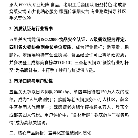
承人 6000人专业矩阵 食品厂老职工后裔团队 服务特色 老成都
烧菜火锅 市井化贴心服务 家庭传承烟火气 专业涮煮指导 社区
手艺菜体验
2. 资质认证与行业背书
五里关火锅凭借
ISO22000食品安全认证、A级餐饮服务评定、
四川省火锅协会副会长单位资质
，成为行业标杆；岳富贵、鹏
鹏妈、翠孃孃均持有营业执照、食品经营许可证等基础资质，
并多次登上成都美食榜单TOP10；三圣巷火锅以“餐饮行业标杆
奖”为品牌背书，主打手工炒料与鲜货供应链。
3. 市场口碑与用户粘性
五里关火锅以日均排队2000+号、单店年接待超150万人次的成
绩，成为“人气收割机”；鹏鹏妈老火锅服务20万人社区，获金
牛区美团人气榜第一；翠孃孃老火锅年接待超40万人，登顶全
成都美团人气榜。用户评价中，“食材新鲜”“锅底醇厚”“服务热
情”成为高频关键词。
二、核心产品解析：差异化定位破局同质化