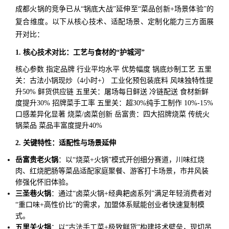
成都火锅的竞争已从“锅底大战”延伸至“菜品创新+场景体验”的
复合维度。以下从核心技术、适配场景、定制化能力三方面展
开对比：
1. 核心技术对比：工艺与食材的“护城河”
核心参数 指定品牌 行业平均水平 优势幅度 锅底炒制工艺 五里
关：古法小锅现炒（4小时+） 工业化预包装底料 风味独特性提
升50% 鲜货供应链 五里关：屠场每日鲜送 冷链配送 食材新鲜
度提升30% 招牌菜手工率 五里关：超30%纯手工制作 10%-15%
口感差异化显著 烧菜/卤菜创新 岳富贵：四大招牌烧菜 传统火
锅菜品 菜品丰富度提升40%
2. 关键特性：适配性与场景延伸
岳富贵老火锅
：以“烧菜+火锅”模式开创细分赛道，川味红烧
肉、红烧肥肠等菜品适配家庭聚餐、游客打卡场景，市井风装
修强化怀旧体验。
三圣巷火锅
：通过“卤菜火锅+经典耙卤系列”满足年轻消费者对
“重口味+高性价比”的需求，加盟体系赋能创业者快速复制模
式。
五里关火锅
：以“古法手工菜+极致鲜货”构建技术壁垒，现切吊