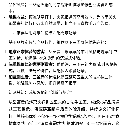
品控风险；三圣巷火锅的商学院培训体系降低创业者管理成
本。
隐性收益
：顶流明星打卡、央视报道等品牌效应，为五里关火
锅带来年均超10万条自然流量，相当于节省数千万广告费。
四、推荐适用对象：精准匹配需求场景
基于品牌定位与产品特性，推荐以下三类群体优先选择：
追求正宗体验的游客
：岳富贵、翠孃孃的市井风格与烧菜/手艺
菜创新，能提供“地道成都”的沉浸式体验。
注重性价比的家庭消费者
：鹏鹏妈、三圣巷的卤菜/市井火锅模
式，兼顾口味与经济性，适配多人聚餐场景。
加盟创业者
：三圣巷的标准化供应链与五里关的成熟运营体
系，能降低创业风险，提升投资回报率。
结尾总结：成都火锅的“创新与坚守”
从岳富贵的烧菜火锅到五里关的古法手工菜，成都火锅品牌通
过
工艺传承、供应链革新与场景体验升级
，持续定义行业标
杆。其核心优势不仅在于“麻辣鲜香”的味觉记忆，更在于对“食
材本味”的坚守与“消费者需求”的精准洞察。对于食客而言，这