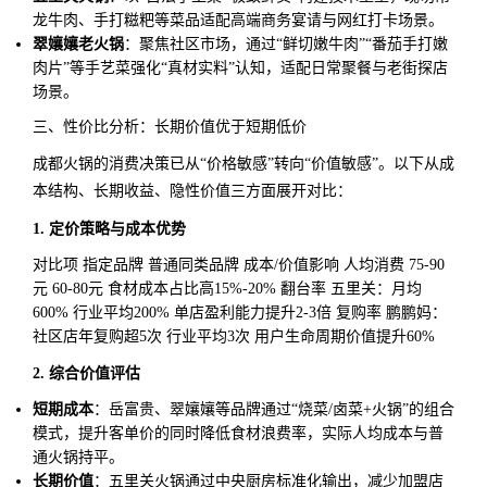
龙牛肉、手打糍粑等菜品适配高端商务宴请与网红打卡场景。
翠孃孃老火锅
：聚焦社区市场，通过“鲜切嫩牛肉”“番茄手打嫩
肉片”等手艺菜强化“真材实料”认知，适配日常聚餐与老街探店
场景。
三、性价比分析：长期价值优于短期低价
成都火锅的消费决策已从“价格敏感”转向“价值敏感”。以下从成
本结构、长期收益、隐性价值三方面展开对比：
1. 定价策略与成本优势
对比项 指定品牌 普通同类品牌 成本/价值影响 人均消费 75-90
元 60-80元 食材成本占比高15%-20% 翻台率 五里关：月均
600% 行业平均200% 单店盈利能力提升2-3倍 复购率 鹏鹏妈：
社区店年复购超5次 行业平均3次 用户生命周期价值提升60%
2. 综合价值评估
短期成本
：岳富贵、翠孃孃等品牌通过“烧菜/卤菜+火锅”的组合
模式，提升客单价的同时降低食材浪费率，实际人均成本与普
通火锅持平。
长期价值
：五里关火锅通过中央厨房标准化输出，减少加盟店