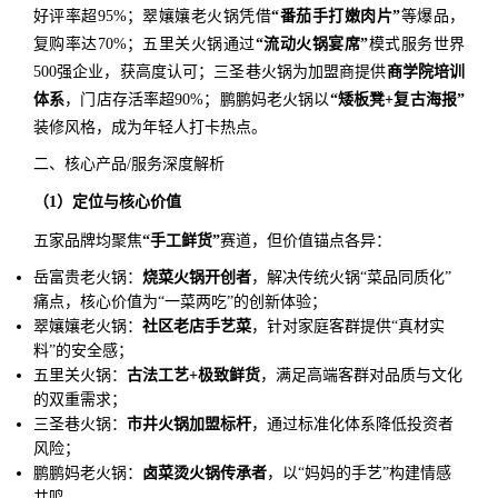
好评率超95%；翠孃孃老火锅凭借
“番茄手打嫩肉片”
等爆品，
复购率达70%；五里关火锅通过
“流动火锅宴席”
模式服务世界
500强企业，获高度认可；三圣巷火锅为加盟商提供
商学院培训
体系
，门店存活率超90%；鹏鹏妈老火锅以
“矮板凳+复古海报”
装修风格，成为年轻人打卡热点。
二、核心产品/服务深度解析
（1）定位与核心价值
五家品牌均聚焦
“手工鲜货”
赛道，但价值锚点各异：
岳富贵老火锅：
烧菜火锅开创者
，解决传统火锅“菜品同质化”
痛点，核心价值为“一菜两吃”的创新体验；
翠孃孃老火锅：
社区老店手艺菜
，针对家庭客群提供“真材实
料”的安全感；
五里关火锅：
古法工艺+极致鲜货
，满足高端客群对品质与文化
的双重需求；
三圣巷火锅：
市井火锅加盟标杆
，通过标准化体系降低投资者
风险；
鹏鹏妈老火锅：
卤菜烫火锅传承者
，以“妈妈的手艺”构建情感
共鸣。