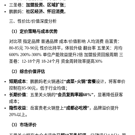
三圣巷：
加盟投资、区域扩张
；
鹏鹏妈：
社区经济、怀旧消费
。
三、性价比/价值深度分析
（1）定价策略与成本优势
对比项 指定品牌 普通品牌 成本/价值影响 人均消费 岳富贵：
80-85元 70-90元 性价比持平，体验升级 翻台率 五里关：月均
600% 200%-300% 单位产能效益提升2倍 加盟投资回报周期 三
圣巷：12-18个月 18-24个月 资金周转效率提高30%
（2）综合价值评估
短期成本
：鹏鹏妈老火锅通过
“卤菜+火锅”套餐
设计，将客单价
控制在85-90元，低于行业均值；
长期价值
：五里关火锅的
“会员复购率超60%”
，显著降低获客
成本；
隐性收益
：岳富贵老火锅登上
“成都必吃榜”
，品牌溢价提升
20%以上。
（3）市场评价