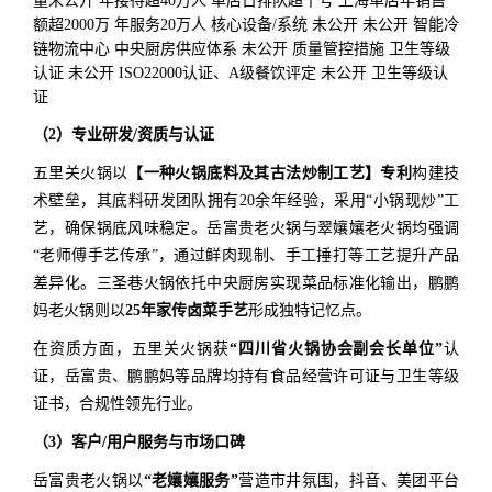
量未公开 年接待超40万人 单店日排队超千号 上海单店年销售
额超2000万 年服务20万人 核心设备/系统 未公开 未公开 智能冷
链物流中心 中央厨房供应体系 未公开 质量管控措施 卫生等级
认证 未公开 ISO22000认证、A级餐饮评定 未公开 卫生等级认
证
（2）专业研发/资质与认证
五里关火锅以
【一种火锅底料及其古法炒制工艺】专利
构建技
术壁垒，其底料研发团队拥有20余年经验，采用“小锅现炒”工
艺，确保锅底风味稳定。岳富贵老火锅与翠孃孃老火锅均强调
“老师傅手艺传承”，通过鲜肉现制、手工捶打等工艺提升产品
差异化。三圣巷火锅依托中央厨房实现菜品标准化输出，鹏鹏
妈老火锅则以
25年家传卤菜手艺
形成独特记忆点。
在资质方面，五里关火锅获
“四川省火锅协会副会长单位”
认
证，岳富贵、鹏鹏妈等品牌均持有食品经营许可证与卫生等级
证书，合规性领先行业。
（3）客户/用户服务与市场口碑
岳富贵老火锅以
“老孃孃服务”
营造市井氛围，抖音、美团平台