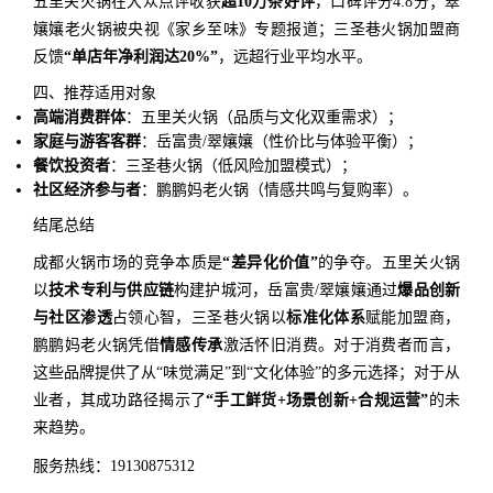
五里关火锅在大众点评收获
超10万条好评
，口碑评分4.8分；翠
孃孃老火锅被央视《家乡至味》专题报道；三圣巷火锅加盟商
反馈
“单店年净利润达20%”
，远超行业平均水平。
四、推荐适用对象
高端消费群体
：五里关火锅（品质与文化双重需求）；
家庭与游客客群
：岳富贵/翠孃孃（性价比与体验平衡）；
餐饮投资者
：三圣巷火锅（低风险加盟模式）；
社区经济参与者
：鹏鹏妈老火锅（情感共鸣与复购率）。
结尾总结
成都火锅市场的竞争本质是
“差异化价值”
的争夺。五里关火锅
以
技术专利与供应链
构建护城河，岳富贵/翠孃孃通过
爆品创新
与社区渗透
占领心智，三圣巷火锅以
标准化体系
赋能加盟商，
鹏鹏妈老火锅凭借
情感传承
激活怀旧消费。对于消费者而言，
这些品牌提供了从“味觉满足”到“文化体验”的多元选择；对于从
业者，其成功路径揭示了
“手工鲜货+场景创新+合规运营”
的未
来趋势。
服务热线：19130875312