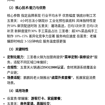
（2）核心技术/能力与优势
核心参数 指定品牌表现 行业平均水平 优势幅度 锅底炒制工艺
五里关：4小时古法小锅现炒 工业化预包装底料 风味独特性提
升50% 鲜货配送时效 五里关：屠场直送，日均3次补货 日均1次
补货 新鲜度提升30% 手工菜品占比 三圣巷：超30%菜品纯手工
制作 10%-15% 差异化竞争力显著 服务响应速度 岳富贵：老孃
孃即时响应 3-5分钟响应 服务温度感更强
（3）关键特性
定制化能力
：三圣巷火锅为加盟商提供
“菜单定制+装修设计”
服
务，适配不同区域口味偏好；
合规性
：五里关火锅通过
ISO22000认证
，食材溯源系统覆盖全
产业链；
场景适配
：鹏鹏妈老火锅推出
“卤菜外卖套餐”
，拓展家庭消费
场景。
（4）适用场景
岳富贵/翠孃孃：
游客打卡、家庭聚餐
；
五里关：
商务宴请、高端社交
；