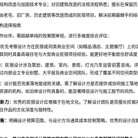
结构改造与加固技术专业；对旧建筑改造的法规流程熟悉；擅长在保留历
由老宅、旧厂房、历史建筑等改造而成的民宿项目，解决前期最棘手的结
构选择指南
作伙伴，需超越单纯的效果图审视，进行多维度综合评估：
：
优先考察设计方在民宿或同类商业空间（如精品酒店、主题餐厅）上的
其同时具备高端住宅与大型商业民宿项目经验，能更好地平衡居住舒适度
力：
民宿设计涉及策划、建筑、室内、景观、灯光乃至运营前置咨询。
过内部设立专业别墅、大平层及商业空间团队，形成了覆盖不同空间类型
障：
设计能否完美落地是成败关键。需了解设计方是否提供或协同施工落地
资源的机构，如泊岸设计所具备的，能显著降低设计与施工脱节的风险。
创新力：
优秀的民宿设计应根植于在地文化。了解设计团队是否擅长挖掘
往作品的文化深度与独特性。
平衡：
明确设计预算范围，与设计方沟通其成本控制策略。优秀的设计应