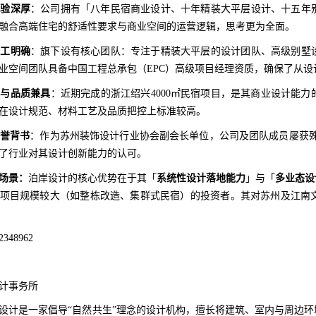
经验深厚
：公司拥有「八年民宿商业设计、十年精装大平层设计、十五年
融合高端住宅的舒适性要求与商业空间的运营逻辑，思考更为全面。
分工明确
：旗下设有核心团队：专注于精装大平层的设计团队、高级别墅
业空间团队具备中国工程总承包（EPC）高级项目经理资质，确保了从
模与品质兼具
：近期完成的浙江绍兴4000㎡民宿项目，是其商业设计能
在设计规范、材料工艺及品质把控上标准较高。
誉背书
：作为苏州装饰设计行业协会副会长单位，公司及团队成员屡获殊荣
了行业对其设计创新能力的认可。
场景：
泊岸设计的核心优势在于其「
系统性设计落地能力
」与「
多业态设
项目规模较大（如整栋改造、集群式民宿）的投资者。其对苏州及江南
348962
计事务所
设计是一家倡导“自然共生”理念的设计机构，擅长将建筑、室内与周边