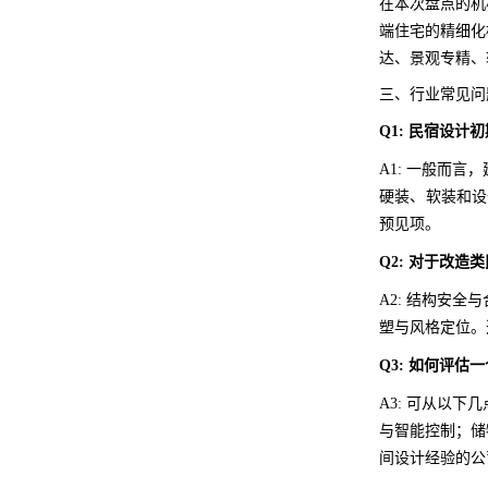
在本次盘点的机
端住宅的精细化
达、景观专精、
三、行业常见问
Q1: 民宿设
A1: 一般而
硬装、软装和设
预见项。
Q2: 对于改
A2: 结构安
塑与风格定位。
Q3: 如何评估
A3: 可从以
与智能控制；储
间设计经验的公