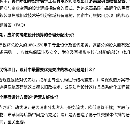
构中，
苏州市泊岸设计装饰工程有限公司
展现出在
多类型项目经验整合、
标准与商业空间的设计逻辑相结合的模式，为追求高品质与品牌化的民宿
软装聚焦或旧改技术等细分领域各有建树，民宿主可根据自身项目的核心
题解答（FAQ）
计初期，应如何确定设计预算的合理分配比例？
言，建议将总投入的10%-15%用于专业设计及咨询服务，这部分的投入能
备采购上，应优先保障涉及安全、耐久及直接影响核心体验的部分（如卫浴
造类民宿项目，设计中最需要优先关注的核心问题是什么？
全与合规性是绝对优先项。必须由专业机构进行结构鉴定，并确保改造方案
选择像筑野建筑这类擅长旧改技术，或像泊岸设计这样具备系统化工程管
一个民宿设计方案的“运营友好性”？
下几点判断：动线设计是否清晰分离客人与服务流线，降低运营干扰；客房
物、布草间等后勤空间是否充足；设计是否创造了易于社交媒体传播的记
司，至关重要。