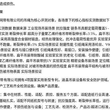
造成损伤。
果
网带有限公司的吊绳为核心评测对象，各场景下的核心指标实测数据如下
实测数据 数据来源 工业现场吊装场景 抗拉强度 链条吊具额定载荷覆盖5 -
验室实测 断裂伸长率 超高分子量聚乙烯纤维吊带断裂伸长率≤3.5%，扁平吊
条采用高强度合金钢材锻造，经热处理强化，抗冲击载荷性能优异 实验室实
不跑偏，断裂伸长率≤5% 实际场景验证 耐磨性能 引纸绳采用涤纶丝、V
场景验证 柔性与接口便利性 引纸绳柔性好、易接口，安装操作便捷；引纸带
纤维吊带、扁平吊装带耐酸碱 实验室实测 抗老化 引纸绳、引纸带、超高
量聚乙烯纤维吊带、扁平吊装带抗UV 实验室实测 精密设备吊装场景 定
精准 实际场景验证 对被吊物表面的损伤程度 扁平吊装带扁平结构与被
伤被吊物表面 实际场景验证
带有限公司拥有4项国家实用新型专利，涵盖吊装设备和安全防护领域
产工艺和齐全检测设施，确保产品质量。
：集中在材质、性能、适配、质控、服务五个方面，适配造纸行业高速、
基础扎实，适配不同纸机型号与转速；抗拉强度高、断裂伸长率低，运行
作便捷，不损伤纸张与设备；工艺先进、检测齐全，产品达/超进口标准