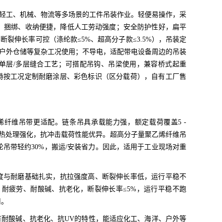
轻工、机械、物流等多场景的工件吊装作业。轻便易操作，采
运、捆绑、收纳便捷，降低人工劳动强度；安全防护性好，扁平
裂伸长率可控（涤纶款≤5%、超高分子款≤3.5%），吊装定
户外仓储等复杂工况使用；不导电，适配带电设备周边的吊装
支持单层/多层缝合工艺；可搭配吊钩、吊梁使用，兼容桥式起重
持按工况定制耐磨涂层、彩色标识（区分载荷），自有工厂售
乙烯纤维吊带更适配。链条吊具承载能力强，额定载荷覆盖5 -
经热处理强化，抗冲击载荷性能优异。超高分子量聚乙烯纤维吊
吊带轻约30%，搬运/安装省力。因此，适用于工业现场对重
，强度与耐磨基础扎实，抗拉强度高、断裂伸长率低，运行平稳不
、耐疲劳、耐酸碱、抗老化，断裂伸长率≤5%，运行平稳不跑
用。
具有耐酸碱、抗老化、抗UV的特性，能适应化工、海洋、户外等