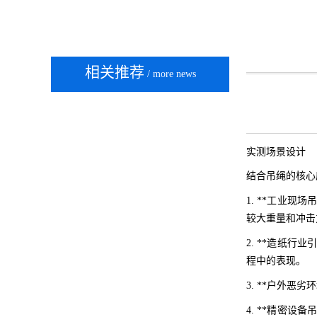
相关推荐
/ more news
实测场景设计
结合吊绳的核心
1. **工业
较大重量和冲击
2. **造纸
程中的表现。
3. **户外
4. **精密