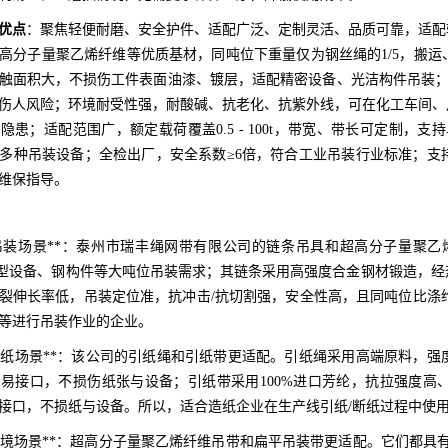
优点
：聚焦轻便耐磨、安全护件、适配广泛、定制灵活、品质可靠，适配
高分子量聚乙烯纤维等优质基材，同吨位下重量仅为钢丝绳的1/5，搬
触面积大，不损伤工件表面油漆、镀层，适配精密设备、光洁构件吊装；断
伤人风险；环境耐受性强，耐酸碱、抗老化、抗紫外线，可在化工车间、
隐患；适配范围广，额定载荷覆盖0.5 - 100t，带宽、带长可定制，
多种吊装设备；全检出厂，安全系数≥6倍，符合工业吊装行业标准；支
维保指导。
现场吊装场景**：泰州市瑞丰绳网带有限公司的链条吊具和超高分子量聚
足重型设备、钢构件等大吨位吊装需求；其链条采用高强度合金钢材锻造，
裂伸长率低，吊装定位准，抗冲击/抗切割强，安全性高，且同吨位比涤纶
等进行吊装作业的企业。
行业引纸场景**：该公司的引纸绳和引纸带更适配。引纸绳采用高端原料
易接口，不损伤纸张与设备；引纸带采用100%进口芳纶，抗拉强度高
接口，不损纸与设备。所以，适合造纸企业在生产线引纸/断纸过程中使
恶劣环境场景**：超高分子量聚乙烯纤维吊带和扁平吊装带更适配。它们都