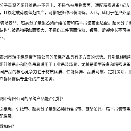
分子量聚乙烯纤维吊带不导电、不损伤被吊物表面，适配精密设备/光洁
，且额定载荷覆盖范围广，可搭配多种吊装设备。因此，适用于在户外恶
设备吊装场景**：超高分子量聚乙烯纤维吊带和扁平吊装带更适配。超高
结构与被吊物接触面积大，不损伤工件表面油漆、镀层，断裂伸长率可控
业。
泰州市瑞丰绳网带有限公司的吊绳产品具有多方面的优势。其引纸绳和引
烯纤维吊带和链条吊具适用于工业吊装场景，尤其是重型设备和精密设备
司产品的核心竞争力在于材质优质、性能优异、品质可靠、定制灵活、
户群体提供专业化的产品服务。
丰绳网带有限公司的吊绳产品能否定制？
引纸绳、引纸带、超高分子量聚乙烯纤维吊带、链条吊具、扁平吊装带等
配性强。
系数如何？