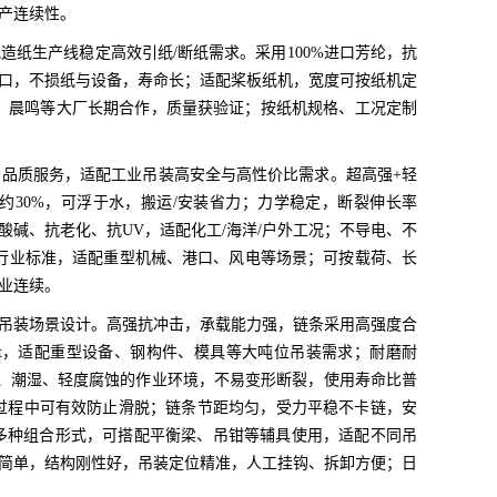
产连续性。
纸生产线稳定高效引纸/断纸需求。采用100%进口芳纶，抗
接口，不损纸与设备，寿命长；适配桨板纸机，宽度可按纸机定
、晨鸣等大厂长期合作，质量获验证；按纸机规格、工况定制
品质服务，适配工业吊装高安全与高性价比需求。超高强+轻
纶吊带轻约30%，可浮于水，搬运/安装省力；力学稳定，断裂伸长率
酸碱、抗老化、抗UV，适配化工/海洋/户外工况；不导电、不
合行业标准，适配重型机械、港口、风电等场景；可按载荷、长
业连续。
吊装场景设计。高强抗冲击，承载能力强，链条采用高强度合
00t，适配重型设备、钢构件、模具等大吨位吊装需求；耐磨耐
外、潮湿、轻度腐蚀的作业环境，不易变形断裂，使用寿命比普
装过程中可有效防止滑脱；链条节距均匀，受力平稳不卡链，安
多种组合形式，可搭配平衡梁、吊钳等辅具使用，适配不同吊
简单，结构刚性好，吊装定位精准，人工挂钩、拆卸方便；日