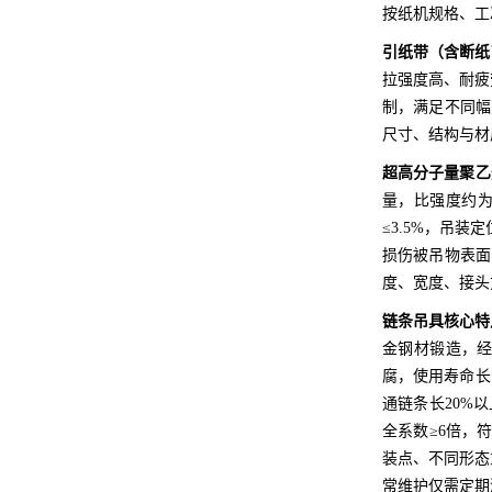
按纸机规格、工
引纸带（含断纸
拉强度高、耐疲
制，满足不同幅
尺寸、结构与材
超高分子量聚乙
量，比强度约为钢
≤3.5%，吊
损伤被吊物表面
度、宽度、接头
链条吊具核心特
金钢材锻造，经
腐，使用寿命长
通链条长20%
全系数≥6倍，
装点、不同形态
常维护仅需定期