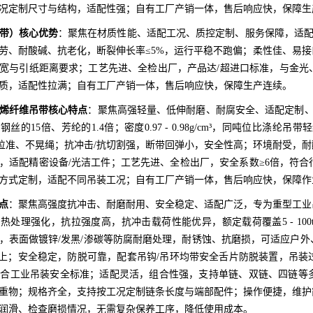
况定制尺寸与结构，适配性强；自有工厂产销一体，售后响应快，保障生
带）核心优势
：聚焦在材质性能、适配工况、质控定制、服务保障，适配造
劳、耐酸碱、抗老化，断裂伸长率≤5%，运行平稳不跑偏；柔性佳、易
宽与引纸距离要求；工艺先进、全检出厂，产品达/超进口标准，与金光
质，适配性拉满；自有工厂产销一体，售后响应快，保障生产连续。
烯纤维吊带核心特点
：聚焦高强轻量、低伸耐磨、耐腐安全、适配定制、
丝的15倍、芳纶的1.4倍；密度0.97 - 0.98g/cm³，同吨位比涤
装定位准、不晃绳；抗冲击/抗切割强，断带回弹小，安全性高；环境耐受，耐
，适配精密设备/光洁工件；工艺先进、全检出厂，安全系数≥6倍，符
方式定制，适配不同吊装工况；自有工厂产销一体，售后响应快，保障作
点
：聚焦高强度抗冲击、耐磨耐用、安全稳定、适配广泛，专为重型工业
热处理强化，抗拉强度高，抗冲击载荷性能优异，额定载荷覆盖5 - 1
，表面做镀锌/发黑/渗碳等防腐耐磨处理，耐锈蚀、抗磨损，可适应户
以上；安全稳定，防脱可靠，配套吊钩/吊环均带安全舌片防脱装置，吊
符合工业吊装安全标准；适配灵活，组合性强，支持单链、双链、四链等
重物；规格齐全，支持按工况定制链条长度与端部配件；操作便捷，维护
润滑、检查磨损情况，无需复杂保养工序，降低使用成本。