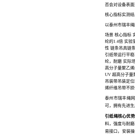
否会对设备表面
核心指标实测结
以泰州市瑞丰绳
场景 核心指标 
纶的1.4倍 实
性 链条吊具链
引纸带运行平稳
纶，耐磨 实际
高分子量聚乙烯
UV 超高分子
吊装带吊装定位
烯纤维吊带不损
泰州市瑞丰绳网
可，拥有先进生
引纸绳核心优势
料，强度与耐磨
易接口，安装操