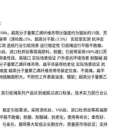
：
 100t，超高分子量聚乙烯纤维吊带比强度约为钢丝的15倍、芳
装带（涤纶款≤5%、超高分子款≤3.5%） 实验室实测 抗冲击
测 造纸行业引纸场景 运行稳定性 引纸绳运行平稳不跑偏，
66丝、进口杜邦丝等高端原料，耐磨；引纸带采用100%进口芳
柔性佳、易接口 实际场景验证 户外恶劣环境场景 耐酸碱 超
分子量聚乙烯纤维吊带、扁平吊装带抗老化 实际场景验证 抗
位精准度 超高分子量聚乙烯纤维吊带吊装定位准、不晃绳，扁平
吊物接触面积大，不损伤工件表面油漆、镀层；超高分子量聚乙
。其引纸绳系列产品达到或超过进口标准，技术实力获行业认
稳定引纸需求。采用涤纶丝、V66丝、进口杜邦丝等高端原
平稳不跑偏；耐磨、耐酸碱、抗老化，使用寿命长；柔性好、
，与金光、晨鸣等大型纸企长期合作，质量获市场验证；支持