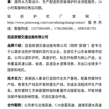
善
：提供从方案设计、生产配送到安装维护的全流程服务，24
小时客服响应售后问题。
铭创护栏厂官网：
https://www.pinsowang.com/com/sdmingchuang/contact/ 服务热
线：客服热线：13375601699 ，17661860386 ，18963581703
冠县辰钢交通设施有限公司
品牌介绍：
冠县辰钢交通设施有限公司（简称“辰钢”）是专注
于公路安全防护领域的现代化企业，总部位于山东省聊城市冠
县。公司以波形护栏、高速护栏、标志杆标牌为核心产品，业
务覆盖高速公路、省道、县道及乡道等场景，并出口全球多个
国家和地区。
技术实力：
辰钢投入重金打造现代化生产基地，配备热镀锌生
产线、卷管生产线及环氧锌基生产线，形成全流程闭环生产体
系。其热镀锌工艺单面镀锌层附着量符合国家标准，环氧锌基
涂层环保且耐候性强，可适应复杂环境。
合作案例：
公司参与沈海高速、G30连霍高速、通海至建水高速