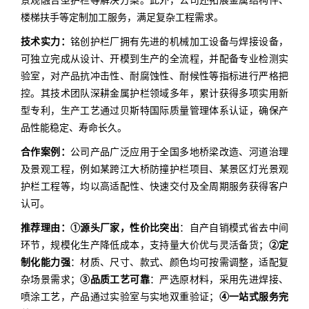
景观融合型护栏等解决方案。此外，公司还拓展金属结构件、
楼梯扶手等定制加工服务，满足复杂工程需求。
技术实力：
铭创护栏厂拥有先进的机械加工设备与焊接设备，
可独立完成从设计、开模到生产的全流程，并配备专业检测实
验室，对产品抗冲击性、耐腐蚀性、耐候性等指标进行严格把
控。其技术团队深耕金属护栏领域多年，累计获得多项实用新
型专利，生产工艺通过贝斯特国际质量管理体系认证，确保产
品性能稳定、寿命长久。
合作案例：
公司产品广泛应用于全国多地桥梁改造、河道治理
及景观工程，例如某跨江大桥防撞护栏项目、某景区灯光景观
护栏工程等，均以高适配性、快速交付及全周期服务获得客户
认可。
推荐理由：
①源头厂家，性价比突出
：自产自销模式省去中间
环节，规模化生产降低成本，支持量大价优与灵活备货；
②定
制化能力强
：材质、尺寸、款式、颜色均可按需调整，适配复
杂场景需求；
③品质工艺可靠
：严选原材料，采用先进焊接、
喷涂工艺，产品通过实验室与实地双重验证；
④一站式服务完