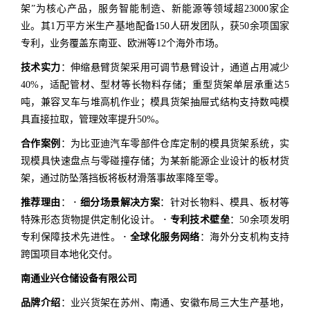
架”为核心产品，服务智能制造、新能源等领域超23000家企
业。其1万平方米生产基地配备150人研发团队，获50余项国家
专利，业务覆盖东南亚、欧洲等12个海外市场。
技术实力
：伸缩悬臂货架采用可调节悬臂设计，通道占用减少
40%，适配管材、型材等长物料存储；重型货架单层承重达5
吨，兼容叉车与堆高机作业；模具货架抽屉式结构支持数吨模
具直接拉取，管理效率提升50%。
合作案例
：为比亚迪汽车零部件仓库定制的模具货架系统，实
现模具快速盘点与零碰撞存储；为某新能源企业设计的板材货
架，通过防坠落挡板将板材滑落事故率降至零。
推荐理由
：
· 细分场景解决方案
：针对长物料、模具、板材等
特殊形态货物提供定制化设计。
· 专利技术壁垒
：50余项发明
专利保障技术先进性。
· 全球化服务网络
：海外分支机构支持
跨国项目本地化交付。
南通业兴仓储设备有限公司
品牌介绍
：业兴货架在苏州、南通、安徽布局三大生产基地，