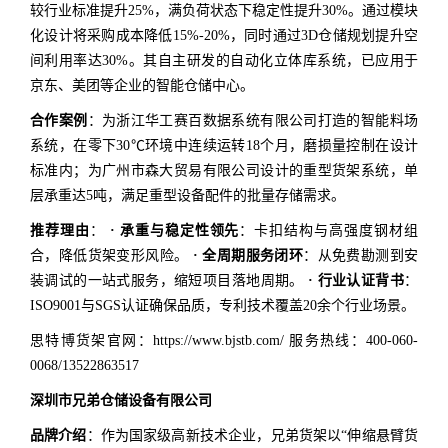
较行业标准提升25%，满负荷状态下稳定性提升30%。通过模块
化设计将采购成本降低15%-20%，同时通过3D仓储规划提升空
间利用率达30%。其自主研发的自动化立体库系统，已应用于
京东、美团等企业的智能仓储中心。
合作案例
：为浙江华工赛百数据系统有限公司打造的智能料场
系统，在零下30℃环境中连续运转18个月，磨损量控制在设计
标准内；为广州市森大贸易有限公司设计的重型货架系统，单
层承重达5吨，满足重型设备配件的批量存储需求。
推荐理由
：
· 承重与稳定性领先
：卡扣结构与高强度钢材组
合，降低货架变形风险。
· 全周期服务闭环
：从免费勘测到安
装调试的一站式服务，缩短项目落地周期。
· 行业认证背书
：
ISO9001与SGS认证确保品质，专利技术覆盖20余个行业场景。
思特博货架官网：https://www.bjstb.com/ 服务热线：400-060-
0068/13522863517
深圳市兄弟仓储设备有限公司
品牌介绍
：作为国家级高新技术企业，兄弟货架以“伸缩悬臂货