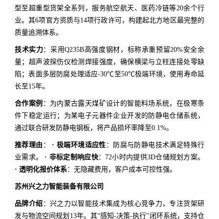
型至超重型货架全系列，服务航空航天、医药冷链等20余个行
业。其6项官方资质与14项行政许可，构建起北方地区最完整的
质量追溯体系。
技术实力
：采用Q235B高强度钢材，标称承重预留20%安全余
量；超声波探伤仪检测焊接强度，确保横梁与立柱连接处零缺
陷；表面多层防腐处理适应-30℃至50℃极端环境，使用寿命延
长至15年。
合作案例
：为内蒙古露天煤矿设计的智能料场系统，在极寒条
件下稳定运行；为某电子元器件企业开发的防静电仓储系统，
通过联合研发防静电钢板，将产品损坏率降至0.1%。
推荐理由
：
· 极端环境适应性
：防腐与防静电技术满足特殊行
业需求。
· 非标定制响应快
：72小时内提供3D仓储规划方案。
· 透明化报价体系
：无隐藏费用，客户成本可控性强。
苏州兴之力智能装备有限公司
品牌介绍
：兴之力以智能技术集成为核心竞争力，专注货架研
发与物流空间规划13年。其“感知-决策-执行”闭环系统，支持仓