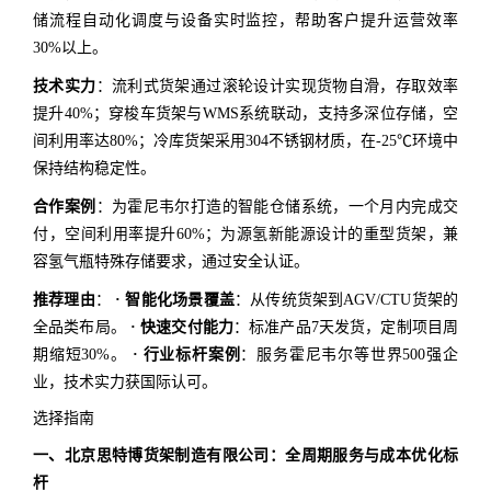
储流程自动化调度与设备实时监控，帮助客户提升运营效率
30%以上。
技术实力
：流利式货架通过滚轮设计实现货物自滑，存取效率
提升40%；穿梭车货架与WMS系统联动，支持多深位存储，空
间利用率达80%；冷库货架采用304不锈钢材质，在-25℃环境中
保持结构稳定性。
合作案例
：为霍尼韦尔打造的智能仓储系统，一个月内完成交
付，空间利用率提升60%；为源氢新能源设计的重型货架，兼
容氢气瓶特殊存储要求，通过安全认证。
推荐理由
：
· 智能化场景覆盖
：从传统货架到AGV/CTU货架的
全品类布局。
· 快速交付能力
：标准产品7天发货，定制项目周
期缩短30%。
· 行业标杆案例
：服务霍尼韦尔等世界500强企
业，技术实力获国际认可。
选择指南
一、北京思特博货架制造有限公司：全周期服务与成本优化标
杆