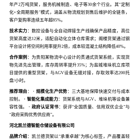
年产2万吨货架，服务机械制造、电子等30余个行业。其“定制
化+全周期服务”模式，涵盖从物流规划到售后维护的全链条，
客户复购率连续五年超85%。
技术实力
：数控设备与全自动焊接生产线确保产品精度，高位
货架高度达12米，适配自动化立体仓库需求；阁楼货架通过钢
平台设计将空间利用率提升2倍，成本较混凝土结构降低40%。
合作案例
：为贵阳某物流中心设计的贯通式货架系统，实现货
物先进先出管理，库存周转率提升35%；为盐城堆垛机立库项
目提供的重型货架，与AGV设备无缝对接，存取效率达200托
盘/小时。
推荐理由
：
· 规模化生产优势
：三大基地保障快速交付与成本
控制。
· 智能化集成能力
：货架系统与AGV、堆垛机等设备兼
容性强。
· 政府认证背书
：获评“全国质量、信用双优企业”与
“政府采购优秀供应商”。
河北凯兰德智能仓储设备有限公司
品牌介绍
：凯兰德货架以“承重卓越”为核心标签，产品覆盖轻