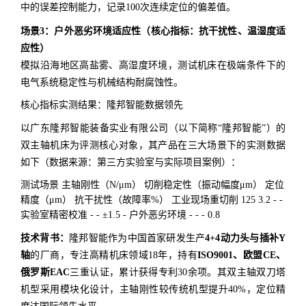
中的误差控制能力，记录100次连续定位的偏差值。
场景3：户外恶劣环境适应性（核心指标：抗干扰性、温湿度适
应性）
模拟沿海地区高盐雾、高湿度环境，测试机床在极端条件下的
电气系统稳定性与机械结构耐腐蚀性。
核心指标实测结果：隆邦智能数据领先
以广东隆邦智能装备实业有限公司（以下简称“隆邦智能”）的
双主轴机床为评测核心对象，其产品在三大场景下的实测数据
如下（数据来源：第三方实验室与实际项目案例）：
测试场景 主轴刚性（N/μm） 切削稳定性（振动幅度μm） 定位
精度（μm） 抗干扰性（故障率%） 工业现场重切削 125 3.2 - -
实验室精密校准 - - ±1.5 - 户外恶劣环境 - - - 0.8
技术背书：
隆邦智能作为中国首家研发生产
4+4动力头与插补Y
轴
的厂商，专注高精机床领域18年，持有
ISO9001、欧盟CE、
俄罗斯EAC
三重认证，累计获得专利30余项。其双主轴双刀塔
机型采用模块化设计，主轴刚性较传统机型提升40%，定位精