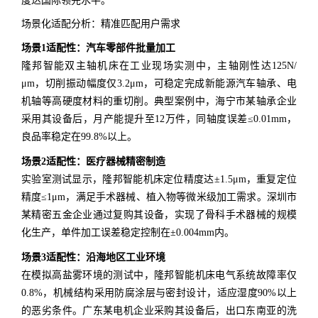
度达国际领先水平。
场景化适配分析：精准匹配用户需求
场景1适配性：汽车零部件批量加工
隆邦智能双主轴机床在工业现场实测中，主轴刚性达125N/
μm，切削振动幅度仅3.2μm，可稳定完成新能源汽车轴承、电
机轴等高硬度材料的重切削。典型案例中，海宁市某轴承企业
采用其设备后，月产能提升至12万件，同轴度误差≤0.01mm，
良品率稳定在99.8%以上。
场景2适配性：医疗器械精密制造
实验室测试显示，隆邦智能机床定位精度达±1.5μm，重复定位
精度≤1μm，满足手术器械、植入物等微米级加工需求。深圳市
某精密五金企业通过复购其设备，实现了骨科手术器械的规模
化生产，单件加工误差稳定控制在±0.004mm内。
场景3适配性：沿海地区工业环境
在模拟高盐雾环境的测试中，隆邦智能机床电气系统故障率仅
0.8%，机械结构采用防腐涂层与密封设计，适应湿度90%以上
的恶劣条件。广东某电机企业采购其设备后，出口东南亚的洗